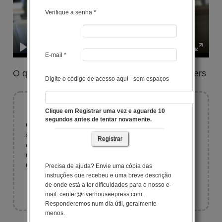
Verifique a senha *
E-mail *
O que dizem os instrutores sobre o Style Matters
Digite o código de acesso aqui - sem espaços
antes ou depois.
Qual foi o maior benefício? Ter o que já sabia
Clique em Registrar uma vez e aguarde 10
sobre mim colocado no papel. Um verdadeiro
segundos antes de tentar novamente.
catalisador de mudança e compreensão. Eu li
meu perfil para o meu marido para ajudá-lo a
Registrar
me entender melhor....
Precisa de ajuda? Envie uma cópia das
Advogada Calgary
instruções que recebeu e uma breve descrição
03 August 2021
de onde está a ter dificuldades para o nosso e-
mail: center@riverhouseepress.com.
Responderemos num dia útil, geralmente
menos.
O Teste Style Matters tem sido um grande
- mais -