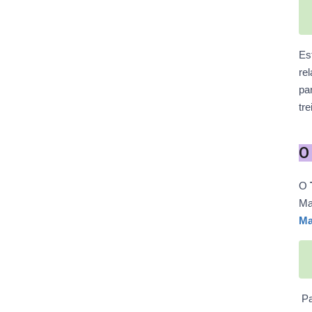
Es
re
pa
tr
O
O
Ma
Ma
Pa