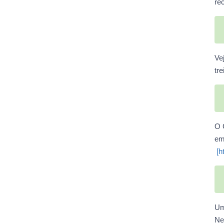
re
Ve
tr
O 
em
[h
Um
Ne