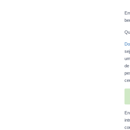
Em
be
Qu
Do
se
um
de
pe
ce
En
in
co