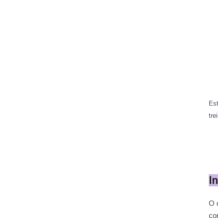
Est
tre
I
O 
co