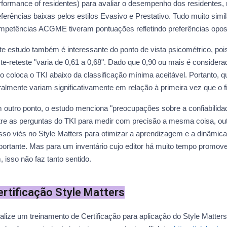
rformance of residentes) para avaliar o desempenho dos residentes, m
eferências baixas pelos estilos Evasivo e Prestativo. Tudo muito sim
mpetências ACGME tiveram pontuações refletindo preferências opos
te estudo também é interessante do ponto de vista psicométrico, po
ste-reteste "varia de 0,61 a 0,68". Dado que 0,90 ou mais é conside
so coloca o TKI abaixo da classificação mínima aceitável. Portanto
ralmente variam significativamente em relação à primeira vez que o 
 outro ponto, o estudo menciona "preocupações sobre a confiabilidade
tre as perguntas do TKI para medir com precisão a mesma coisa, out
sso viés no Style Matters para otimizar a aprendizagem e a dinâmica 
portante. Mas para um inventário cujo editor há muito tempo promo
 isso não faz tanto sentido.
ertificação Style Matters
alize um treinamento de Certificação para aplicação do Style Matte