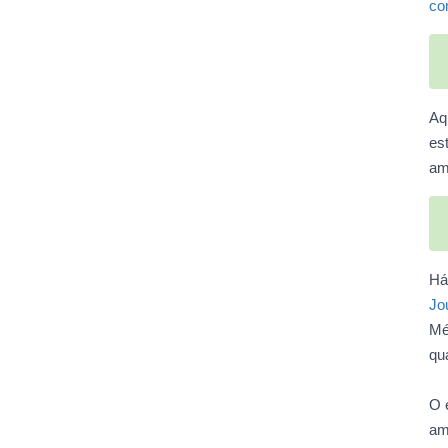
co
Aq
est
am
Há
Jo
Mé
qu
O 
am