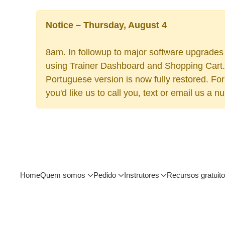
Notice – Thursday, August 4
8am. In followup to major software upgrades i
using Trainer Dashboard and Shopping Cart. 
Portuguese version is now fully restored. Fo
you'd like us to call you, text or email us a n
Home
Quem somos
Pedido
Instrutores
Recursos gratuit