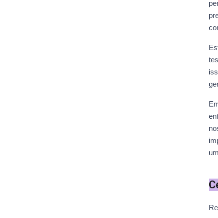
pe
pr
co
Es
te
is
ge
Em
en
no
im
um,
C
Re