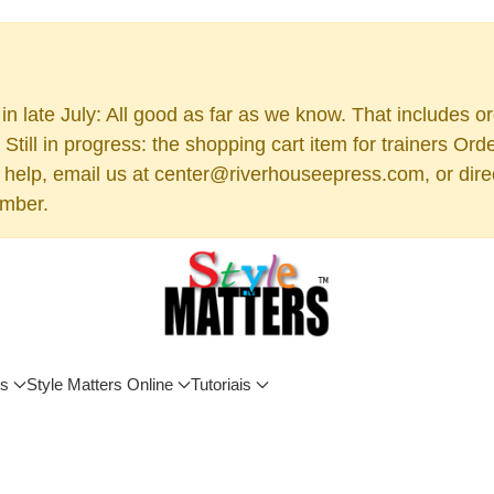
n late July: All good as far as we know. That includes o
Still in progress: the shopping cart item for trainers O
r help, email us at center@riverhouseepress.com, or dire
umber.
os
Style Matters Online
Tutoriais