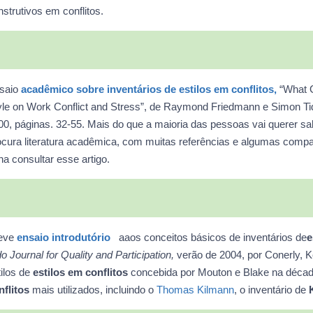
strutivos em conflitos.
saio
acadêmico sobre inventários de estilos em conflitos,
“What 
yle on Work Conflict and Stress”, de Raymond Friedmann e Simon Tidd, n
00, páginas. 32-55. Mais do que a maioria das pessoas vai querer s
ocura literatura acadêmica, com muitas referências e algumas compa
na consultar esse artigo.
eve
ensaio introdutório
aaos conceitos básicos de inventários de
e
o Journal for Quality and Participation,
verão de 2004, por Conerly, Ke
tilos de
estilos em conflitos
concebida por Mouton e Blake na décad
nflitos
mais utilizados, incluindo o
Thomas Kilmann
, o inventário de