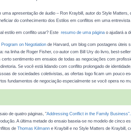
 uma apresentação de áudio – Ron Kraybill, autor do Style Matters, 
neficiar do conhecimento dos Estilos em conflitos em uma entrevist
al estilo em conflito usar? Este
resumo de uma página
o ajudará a de
 Program on Negotiation
de Harvard, um blog com postagens úteis so
ja: na linha de Roger Fisher, co-autor com Bill Ury do livro, best-sel
 certo sentimento em ensaios de todas as negociações com profiss
 diretoria. Se você está lidando com conflito prolongado de identidad
ssoas de sociedades coletivistas, as ofertas logo ficam um pouco esc
rtos fundamentos de negociação especialmente se você opera no mu
saio de quatro páginas, "
Addressing Conflict in the Family Business".
trodução. A última metade do ensaio baseia-se no modelo de cinco es
nflitos de
Thomas Kilmann
e Kraybill e no Style Matters de Kraybill