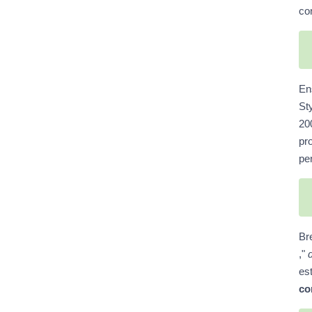
con
En
St
20
pr
pe
Br
,"
d
es
co