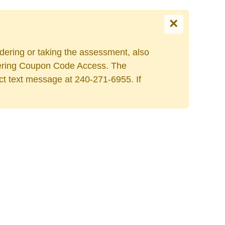
×
rdering or taking the assessment, also
Escolha o seu idiom
rdering Coupon Code Access. The
ct text message at 240-271-6955. If